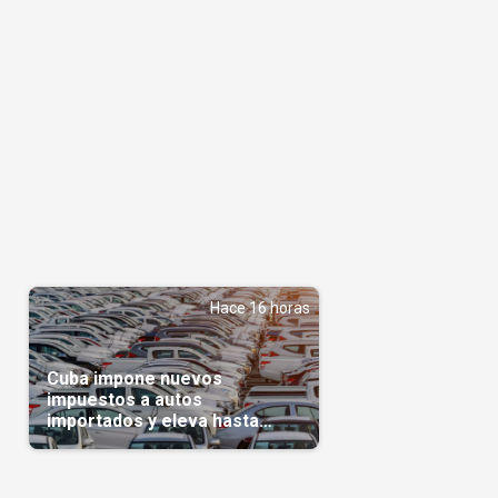
Hace 16 horas
Cuba impone nuevos
impuestos a autos
importados y eleva hasta
5.000 dólares el gravamen
para vehículos de alta gama