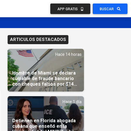
APP GRATIS
BUSCAR
ARTICULOS DESTACADOS
Hace 14 horas
Hombre de Miami se declara
culpable de fraude bancario
con cheques falsos por $14
millones
Hace 1 día
Detienen en Florida abogada
cubana que enseñó en la