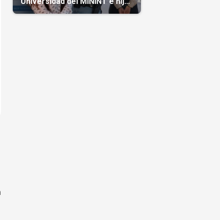
Universidad del MININT e hija
de diplomático cubano
n