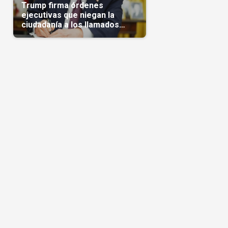
Trump firma órdenes
ejecutivas que niegan la
ciudadanía a los llamados
'turistas de nacimiento'