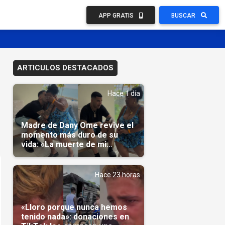
APP GRATIS
BUSCAR
ARTICULOS DESTACADOS
Hace 1 día
Madre de Dany Ome revive el
momento más duro de su
vida: «La muerte de mi
nieto»(Video)
Hace 23 horas
«Lloro porque nunca hemos
tenido nada»: donaciones en