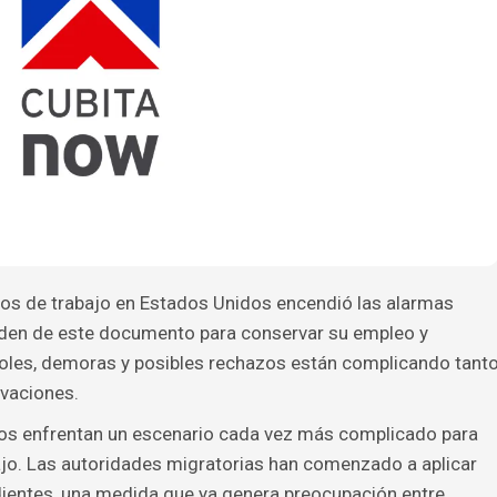
sos de trabajo en Estados Unidos encendió las alarmas
nden de este documento para conservar su empleo y
roles, demoras y posibles rechazos están complicando tant
ovaciones.
dos enfrentan un escenario cada vez más complicado para
ajo. Las autoridades migratorias han comenzado a aplicar
dientes, una medida que ya genera preocupación entre