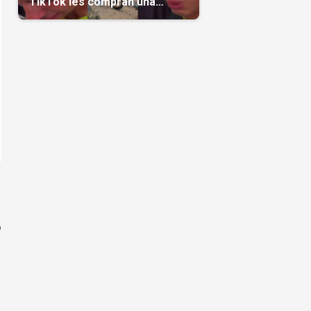
TikTok les compran una
casa(Video)
o