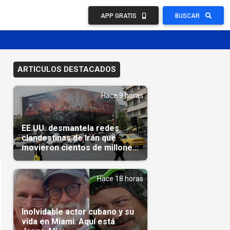
APP GRATIS
BUSCAR
ARTICULOS DESTACADOS
Hace 9 horas
EE.UU. desmantela redes
clandestinas de Irán que
movieron cientos de millones
de dólares
Hace 18 horas
Inolvidable actor cubano y su
vida en Miami. Aquí está