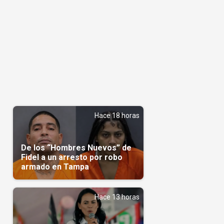
Hace 18 horas
De los “Hombres Nuevos” de
Fidel a un arresto por robo
armado en Tampa
Hace 13 horas