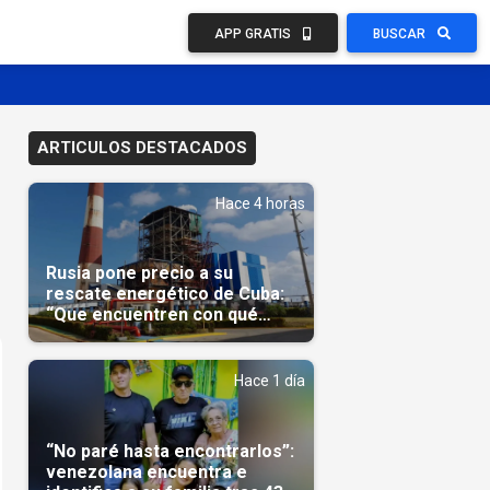
APP GRATIS
BUSCAR
ARTICULOS DESTACADOS
Hace 4 horas
Rusia pone precio a su
rescate energético de Cuba:
“Que encuentren con qué
pagarnos”
Hace 1 día
“No paré hasta encontrarlos”:
venezolana encuentra e