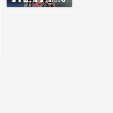
identifica a su familia tras 43
días del terremoto