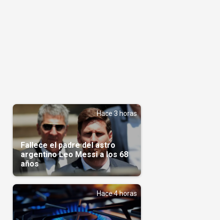
Hace 3 horas
Fallece el padre del astro
argentino Leo Messi a los 68
años
Hace 4 horas