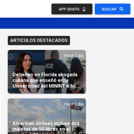
APP GRATIS
BUSCAR
ARTICULOS DESTACADOS
Hace 1 día
Detienen en Florida abogada
cubana que enseñó en la
Universidad del MININT e hija
de diplomático cubano
Hace 1 día
American Airlines incluye dos
maletas de 50 libras en el