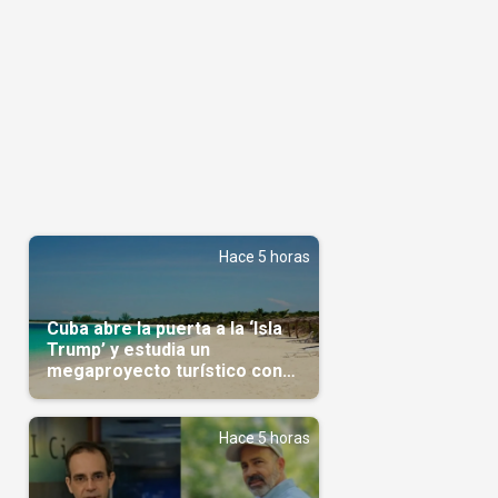
Hace 5 horas
Cuba abre la puerta a la ‘Isla
Trump’ y estudia un
megaproyecto turístico con
capital árabe
Hace 5 horas