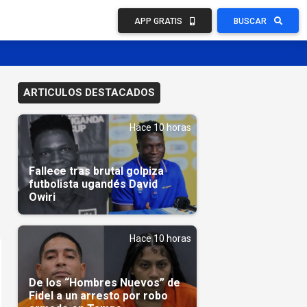
APP GRATIS
BUSCAR
ARTICULOS DESTACADOS
Hace 10 horas
Fallece tras brutal golpiza
futbolista ugandés David
Owiri
Hace 10 horas
De los “Hombres Nuevos” de
Fidel a un arresto por robo