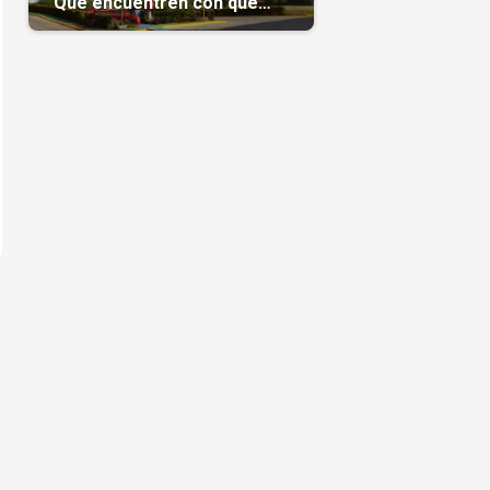
“Que encuentren con qué
pagarnos”