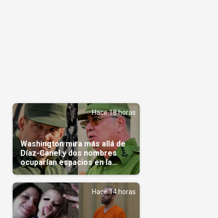
Hace 18 horas
Washington mira más allá de
Díaz-Canel y dos nombres
ocuparían espacios en la
transición
Hace 14 horas