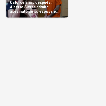
Catorce años después,
Alberto Sierra admite
asesinato de su esposa e
hijas; crimen que conmocionó
a Miami