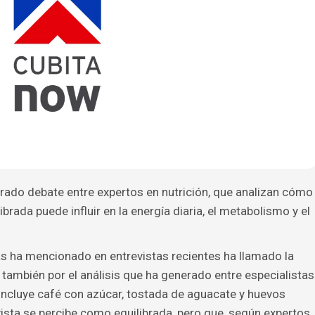
ado debate entre expertos en nutrición, que analizan cómo
ada puede influir en la energía diaria, el metabolismo y el
s ha mencionado en entrevistas recientes ha llamado la
o también por el análisis que ha generado entre especialistas
 incluye café con azúcar, tostada de aguacate y huevos
sta se percibe como equilibrada, pero que, según expertos