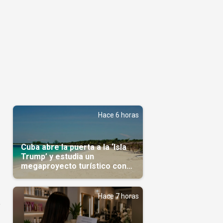
Hace 6 horas
Cuba abre la puerta a la ‘Isla
Trump’ y estudia un
megaproyecto turístico con
capital árabe
Hace 7 horas
a