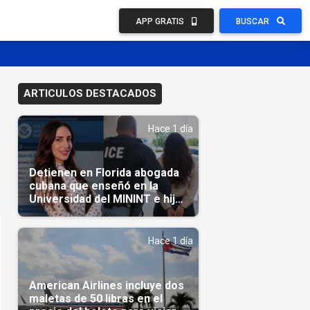
APP GRATIS
BUSCAR
ARTICULOS DESTACADOS
Hace 1 día
Detienen en Florida abogada
cubana que enseñó en la
Universidad del MININT e hija
de diplomático cubano
Hace 1 día
American Airlines incluye dos
maletas de 50 libras en el