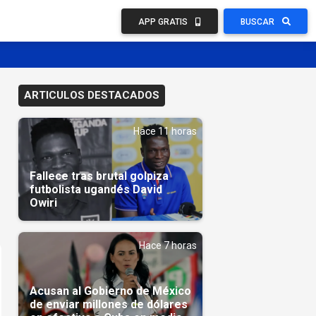
APP GRATIS
BUSCAR
ARTICULOS DESTACADOS
Hace 11 horas
Fallece tras brutal golpiza
futbolista ugandés David
Owiri
Hace 7 horas
Acusan al Gobierno de México
de enviar millones de dólares