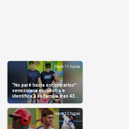
Hace 11 horas
“No paré hasta encontrarlos”:
venezolana encuentra e
identifica a su familia tras 43
días del terremoto
Hace 12 horas