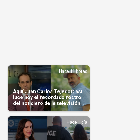
Hace 11 horas
Aquí Juan Carlos Tejedor; así
luce hoy el recordado rostro
del noticiero de la televisión
cubana
Hace 1 día