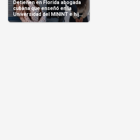
Detienen en Florida abogada
cubana que enseñó en la
Universidad del MININT e hija
de diplomático cubano