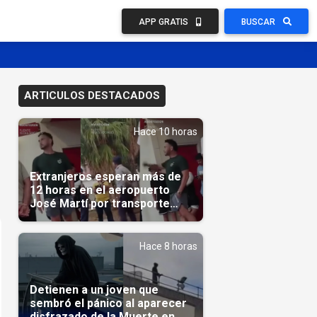
APP GRATIS
BUSCAR
ARTICULOS DESTACADOS
Hace 10 horas
Extranjeros esperan más de
12 horas en el aeropuerto
José Martí por transporte
reservado semanas
antes(Video)
Hace 8 horas
Detienen a un joven que
sembró el pánico al aparecer
disfrazado de la Muerte en un