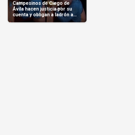
Campesinos de Ciego de
Ávila hacen justicia por su
a
cuenta y obligan a ladrón a
comerse el maíz robado
(Video)