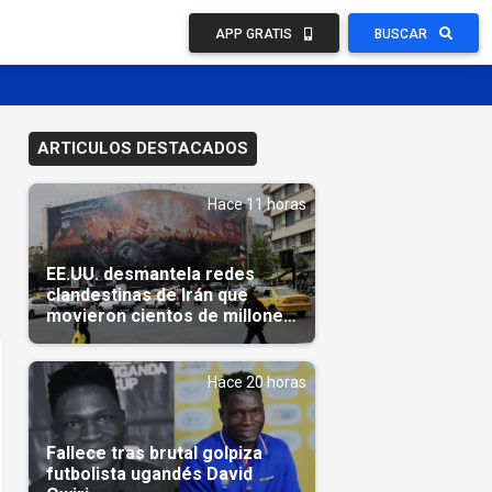
APP GRATIS
BUSCAR
ARTICULOS DESTACADOS
Hace 11 horas
EE.UU. desmantela redes
clandestinas de Irán que
movieron cientos de millones
de dólares
Hace 20 horas
Fallece tras brutal golpiza
futbolista ugandés David