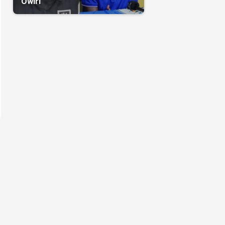
Owiri