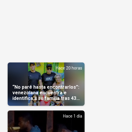
Hace 20 horas
“No paré hasta encontrarlos”:
venezolana encuentra e
identifica a su familia tras 43
días del terremoto
Hace 1 día