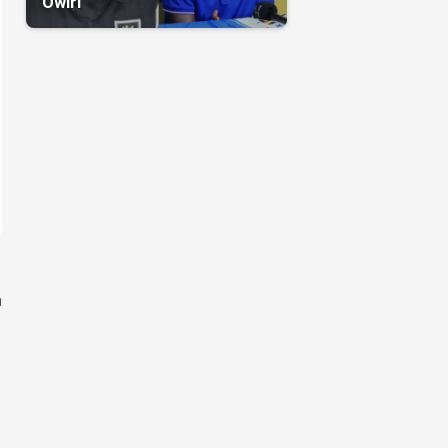
Owiri
a