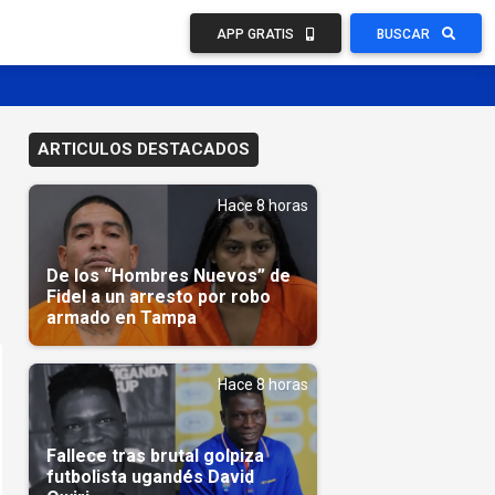
APP GRATIS
BUSCAR
ARTICULOS DESTACADOS
Hace 8 horas
De los “Hombres Nuevos” de
Fidel a un arresto por robo
armado en Tampa
Hace 8 horas
Fallece tras brutal golpiza
futbolista ugandés David