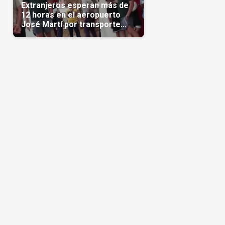
Extranjeros esperan más de
12 horas en el aeropuerto
José Martí por transporte
reservado semanas
antes(Video)