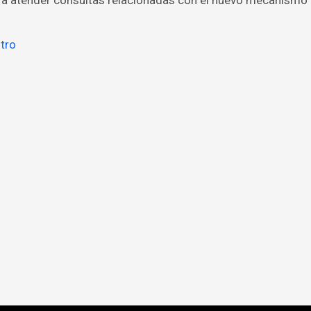
para atender consultas relacionadas con el nuevo mecanismo
tro