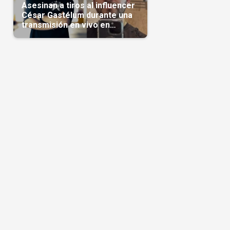
Asesinan a tiros al influencer
César Gastélum durante una
transmisión en vivo en
Sinaloa(Video)