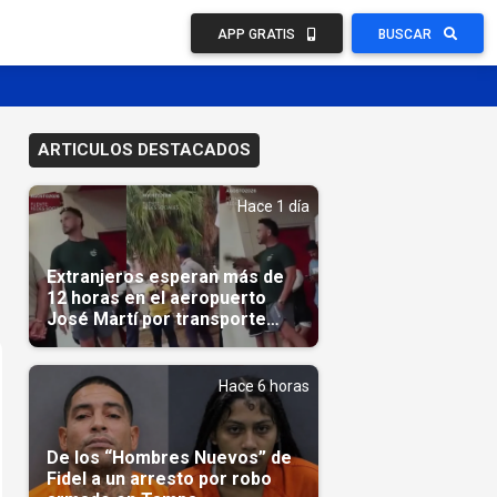
APP GRATIS
BUSCAR
ARTICULOS DESTACADOS
Hace 1 día
Extranjeros esperan más de
12 horas en el aeropuerto
José Martí por transporte
reservado semanas
antes(Video)
Hace 6 horas
De los “Hombres Nuevos” de
Fidel a un arresto por robo