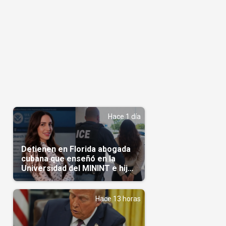
Hace 1 día
Detienen en Florida abogada
cubana que enseñó en la
Universidad del MININT e hija
de diplomático cubano
Hace 13 horas