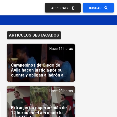
APP GRATIS
BUSCAR
ARTICULOS DESTACADOS
Hace 11 horas
Campesinos de Ciego de
Ávila hacen justicia por su
cuenta y obligan a ladrón a
comerse el maíz robado
(Video)
Hace 23 horas
Extranjeros esperan más de
12 horas en el aeropuerto