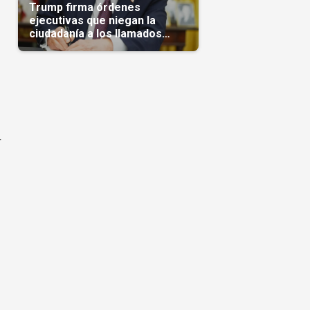
Trump firma órdenes
ejecutivas que niegan la
ciudadanía a los llamados
'turistas de nacimiento'
r