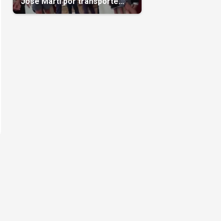
José Martí por transporte
reservado semanas
antes(Video)