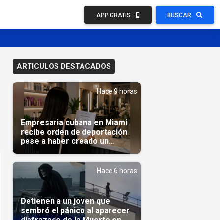
APP GRATIS
BUSCAR
ARTICULOS DESTACADOS
Hace 9 horas
Empresaria cubana en Miami
recibe orden de deportación
pese a haber creado un
negocio
Hace 6 horas
Detienen a un joven que
sembró el pánico al aparecer
disfrazado de la Muerte en un