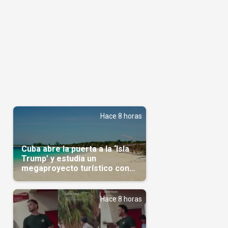
Hace 8 horas
Cuba abre la puerta a la ‘Isla
Trump’ y estudia un
megaproyecto turístico con
capital árabe
Hace 8 horas