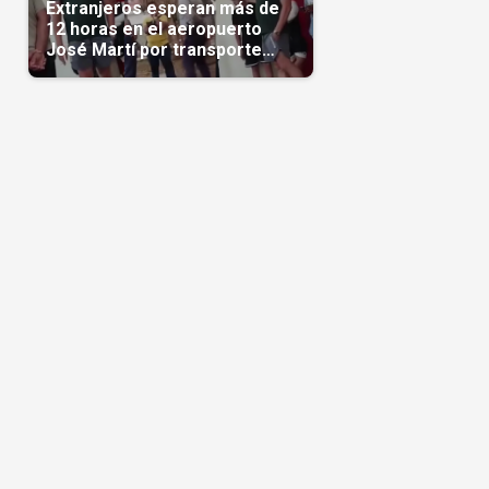
Extranjeros esperan más de
12 horas en el aeropuerto
José Martí por transporte
reservado semanas
antes(Video)