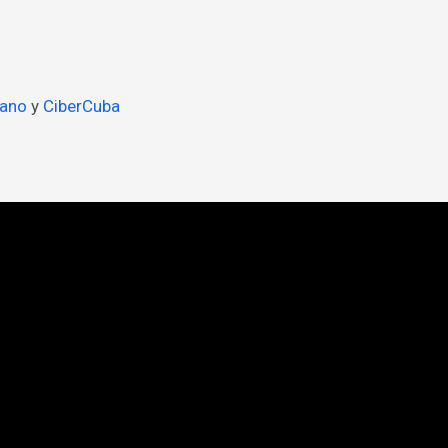
bano
y
CiberCuba