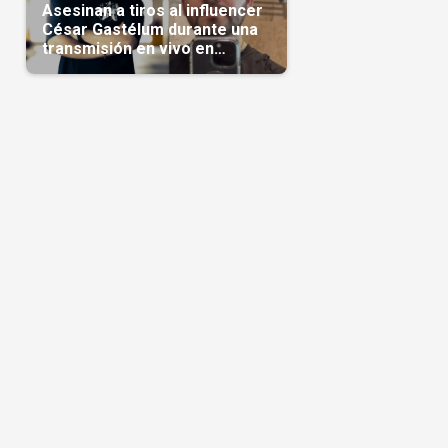
Asesinan a tiros al influencer
César Gastélum durante una
transmisión en vivo en
Sinaloa(Video)