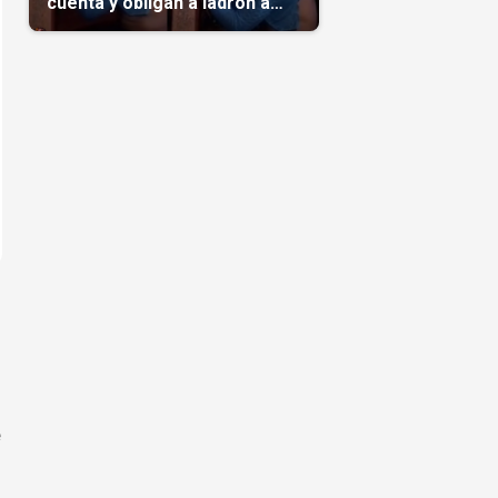
cuenta y obligan a ladrón a
comerse el maíz robado
(Video)
e