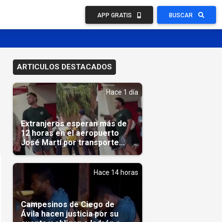
APP GRATIS
BUSCAR
ARTICULOS DESTACADOS
Hace 1 día
Extranjeros esperan más de
12 horas en el aeropuerto
José Martí por transporte
reservado semanas
antes(Video)
Hace 14 horas
Campesinos de Ciego de
Ávila hacen justicia por su