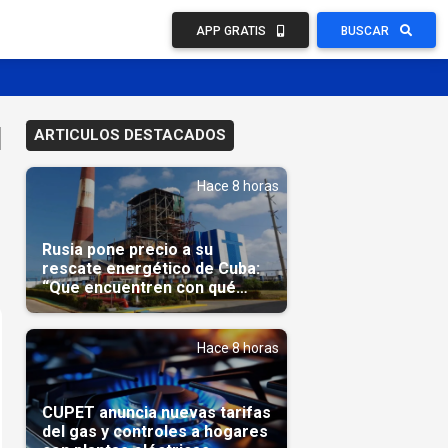
APP GRATIS
BUSCAR
l
ARTICULOS DESTACADOS
Hace 8 horas
Rusia pone precio a su
rescate energético de Cuba:
“Que encuentren con qué
pagarnos”
Hace 8 horas
CUPET anuncia nuevas tarifas
del gas y controles a hogares