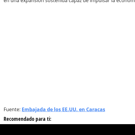
en una expansión sostenida capaz de impulsar la economí
Fuente:
Embajada de los EE.UU. en Caracas
Recomendado para ti: