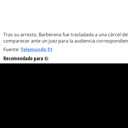
Tras su arresto, Barberena fue trasladada a una cárcel d
comparecer ante un juez para la audiencia correspondien
Fuente:
Telemundo 51
Recomendado para ti: