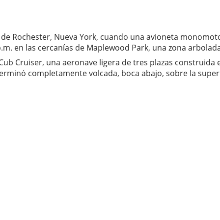
d de Rochester, Nueva York, cuando una avioneta monomotor 
30 p.m. en las cercanías de Maplewood Park, una zona arbolada
 Cub Cruiser, una aeronave ligera de tres plazas construida
erminó completamente volcada, boca abajo, sobre la superfi