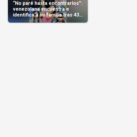
“No paré hasta encontrarlos”:
venezolana encuentra e
identifica a su familia tras 43
días del terremoto