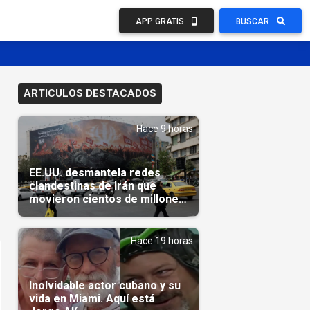
APP GRATIS
BUSCAR
ARTICULOS DESTACADOS
Hace 9 horas
EE.UU. desmantela redes
clandestinas de Irán que
movieron cientos de millones
de dólares
Hace 19 horas
Inolvidable actor cubano y su
vida en Miami. Aquí está