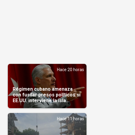
Hace 20 horas
Régimen cubano amenaza
con fusilar presos políticos si
EE.UU. interviene la isla
(Video)
Hace 11 horas