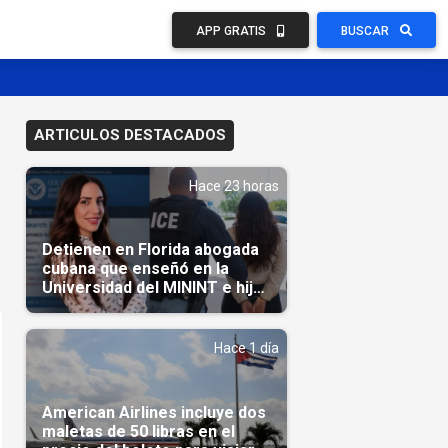
APP GRATIS
BUSCAR
ARTICULOS DESTACADOS
Hace 23 horas
Detienen en Florida abogada
cubana que enseñó en la
Universidad del MININT e hija
de diplomático cubano
Hace 1 día
American Airlines incluye dos
maletas de 50 libras en el