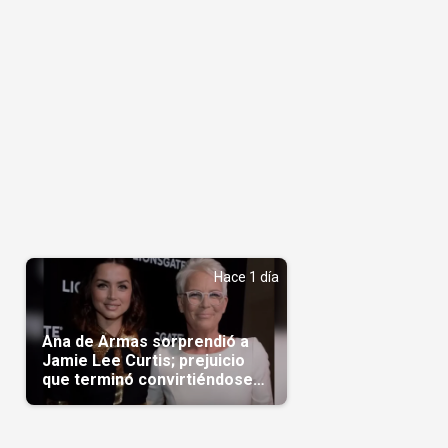
Hace 1 día
Ana de Armas sorprendió a
Jamie Lee Curtis; prejuicio
que terminó convirtiéndose
en admiración en Hollywood