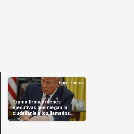
Hace 9 horas
Trump firma órdenes
ejecutivas que niegan la
ciudadanía a los llamados
'turistas de nacimiento'