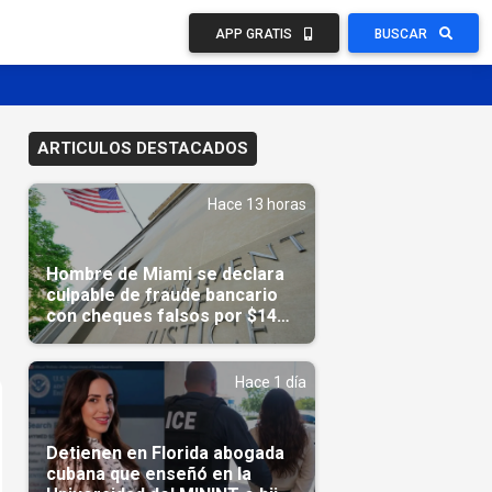
APP GRATIS
BUSCAR
ARTICULOS DESTACADOS
Hace 13 horas
Hombre de Miami se declara
culpable de fraude bancario
con cheques falsos por $14
millones
Hace 1 día
Detienen en Florida abogada
cubana que enseñó en la