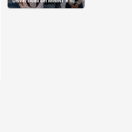
Universidad del MININT e hija
de diplomático cubano