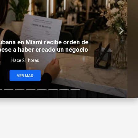
Next
ncluye dos maletas de 50 libras en el
eto para viajar a Cuba en agosto
Hace 1 día
VER MAS