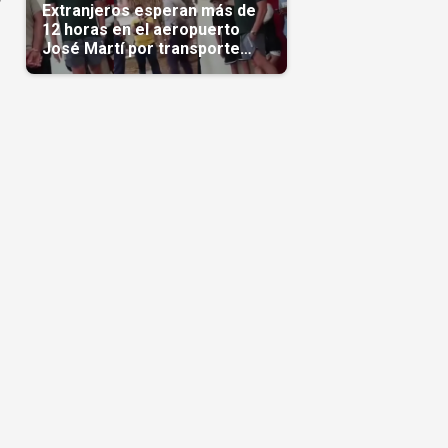
Extranjeros esperan más de
12 horas en el aeropuerto
José Martí por transporte
reservado semanas
antes(Video)