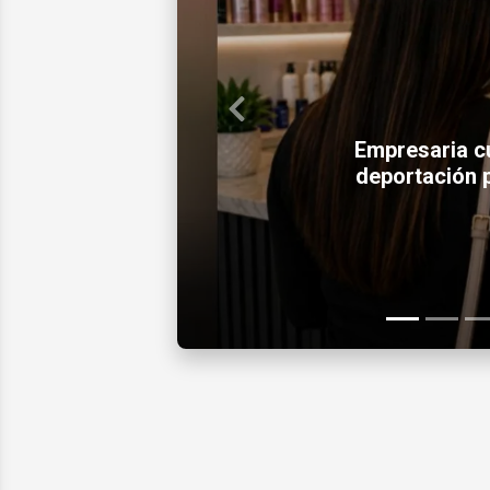
Previous
American Airlines i
precio del bol