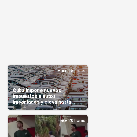
s
Hace 15 horas
Cuba impone nuevos
impuestos a autos
importados y eleva hasta
5.000 dólares el gravamen
para vehículos de alta gama
Hace 20 horas
,