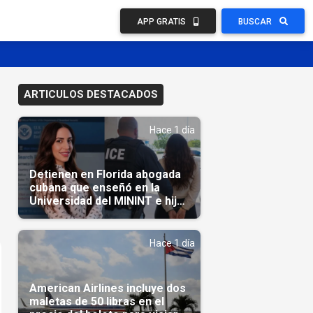
APP GRATIS
BUSCAR
ARTICULOS DESTACADOS
Hace 1 día
Detienen en Florida abogada
cubana que enseñó en la
Universidad del MININT e hija
de diplomático cubano
Hace 1 día
American Airlines incluye dos
maletas de 50 libras en el