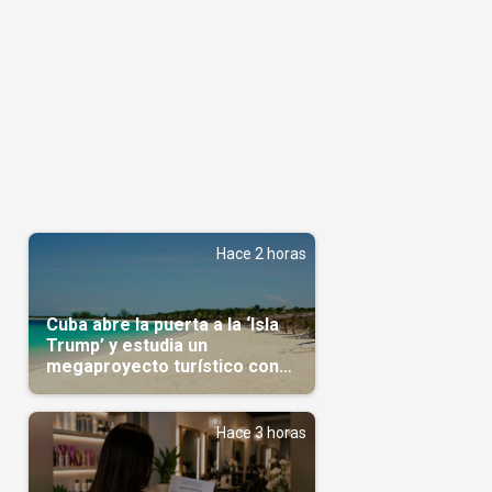
Hace 2 horas
Cuba abre la puerta a la ‘Isla
Trump’ y estudia un
megaproyecto turístico con
capital árabe
Hace 3 horas