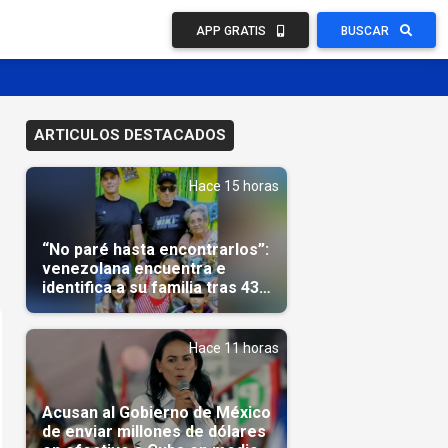
APP GRATIS
BUSCAR
ARTICULOS DESTACADOS
Hace 15 horas
“No paré hasta encontrarlos”:
venezolana encuentra e
identifica a su familia tras 43
días del terremoto
Hace 11 horas
Acusan al Gobierno de México
de enviar millones de dólares