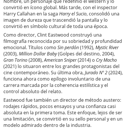
Nombre, un personaje que redefinió el western y lo
convirtió en ícono global. Más tarde, con el inspector
Harry Callahan en la saga
Harry el Sucio
, consolidó una
imagen de dureza que trascendió la pantalla y lo
convirtió en símbolo cultural de toda una época.
Como director, Clint Eastwood construyó una
filmografía reconocida por su sobriedad y profundidad
emocional. Títulos como
Sin perdón
(1992),
Mystic River
(2003),
Million Dollar Baby
(Golpes del destino, 2004),
Gran Torino
(2008),
American Sniper
(2014) o
Cry Macho
(2021) lo situaron entre los grandes protagonistas del
cine contemporáneo. Su última obra,
Jurado Nº 2
(2024),
funciona ahora como epílogo involuntario de una
carrera marcada por la coherencia estilística y el
control absoluto del relato.
Eastwood fue también un director de método austero:
rodajes rápidos, pocos ensayos y una confianza casi
absoluta en la primera toma. Este enfoque, lejos de ser
una limitación, se convirtió en su sello personal y en un
modelo admirado dentro de la industria.