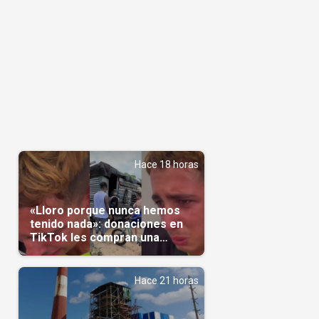
Hace 18 horas
«Lloro porque nunca hemos
tenido nada»: donaciones en
TikTok les compran una
casa(Video)
Hace 21 horas