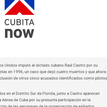
os Unidos imputó al dictado cubano Raúl Castro por su
netas en 1996, un caso que dejó cuatro muertos y que ahora
 inclusión de otros cinco acusados identificados como piloto
s en el Distrito Sur de Florida, junto a Castro aparecen
a Aérea de Cuba por su presunta participación en la
ión de las aeronaves de la organización de exiliados