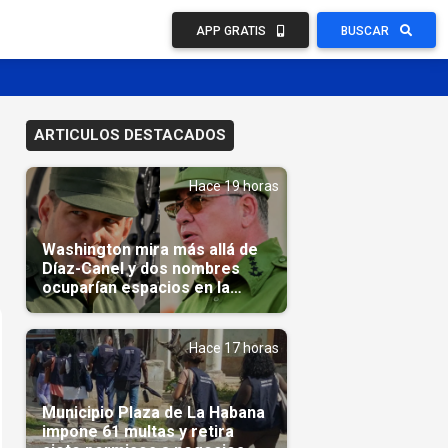
APP GRATIS
BUSCAR
ARTICULOS DESTACADOS
Hace 19 horas
Washington mira más allá de
Díaz-Canel y dos nombres
ocuparían espacios en la
transición
Hace 17 horas
Municipio Plaza de La Habana
impone 61 multas y retira