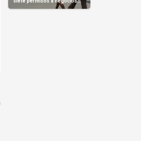
siete permisos a negocios
privados
s