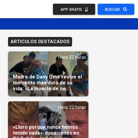
APP GRATIS
BUSCAR
ARTICULOS DESTACADOS
Hace 23 horas
Madre de Dany Ome revive el
momento más duro de su
vida: «La muerte de mi
nieto»(Video)
Hace 22 horas
«Lloro porque nunca hemos
tenido nada»: donaciones en