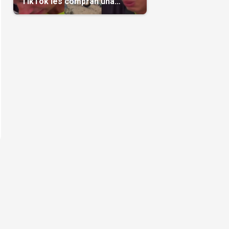
TikTok les compran una
casa(Video)