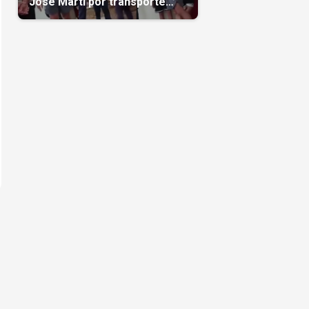
José Martí por transporte
reservado semanas
antes(Video)