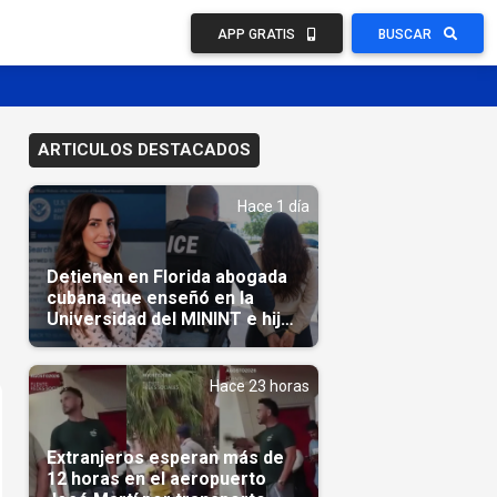
APP GRATIS
BUSCAR
ARTICULOS DESTACADOS
Hace 1 día
Detienen en Florida abogada
cubana que enseñó en la
Universidad del MININT e hija
de diplomático cubano
Hace 23 horas
Extranjeros esperan más de
12 horas en el aeropuerto