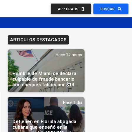
APP GRATIS
BUSCAR
ARTICULOS DESTACADOS
Hace 12 horas
Hombre de Miami se declara
culpable de fraude bancario
con cheques falsos por $14
millones
Hace 1 día
Detienen en Florida abogada
cubana que enseñó en la