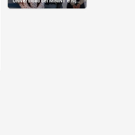
Universidad del MININT e hija
de diplomático cubano