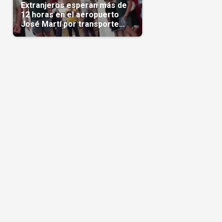
Extranjeros esperan más de
12 horas en el aeropuerto
José Martí por transporte
reservado semanas
antes(Video)