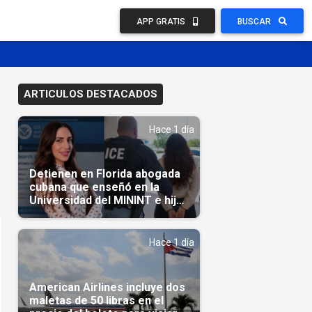
APP GRATIS
BUSCAR
ARTICULOS DESTACADOS
Hace 1 día
Detienen en Florida abogada
cubana que enseñó en la
Universidad del MININT e hija
de diplomático cubano
Hace 1 día
American Airlines incluye dos
maletas de 50 libras en el