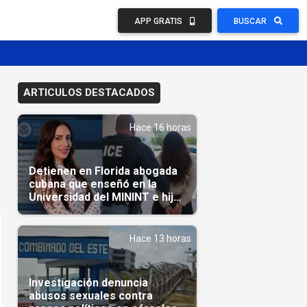
APP GRATIS
BUSCAR
ARTICULOS DESTACADOS
Hace 16 horas
Detienen en Florida abogada
cubana que enseñó en la
Universidad del MININT e hija
de diplomático cubano
Hace 13 horas
Investigación denuncia
abusos sexuales contra