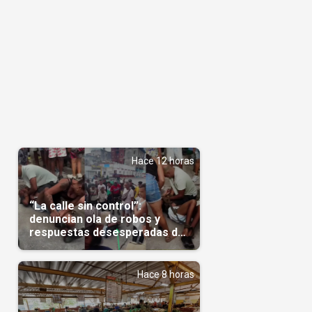
Hace 12 horas
“La calle sin control”:
denuncian ola de robos y
respuestas desesperadas de
vecinos en Cuba(Video)
Hace 8 horas