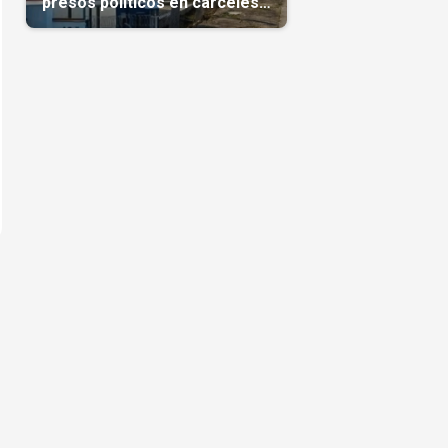
presos políticos en cárceles
cubanas