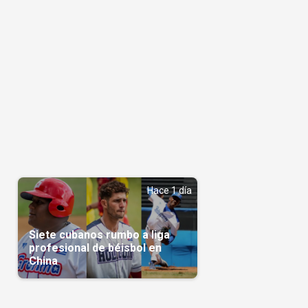
Hace 1 día
Siete cubanos rumbo a liga
profesional de béisbol en
China