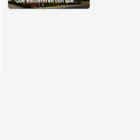
“Que encuentren con qué
pagarnos”