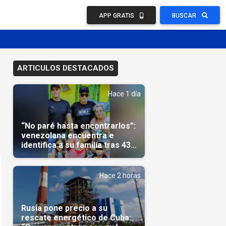
APP GRATIS
BUSCAR
ARTICULOS DESTACADOS
Hace 1 día
“No paré hasta encontrarlos”:
venezolana encuentra e
identifica a su familia tras 43
días del terremoto
Hace 2 horas
Rusia pone precio a su
rescate energético de Cuba: