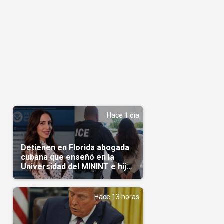
Hace 1 día
Detienen en Florida abogada
cubana que enseñó en la
Universidad del MININT e hija
de diplomático cubano
Hace 13 horas