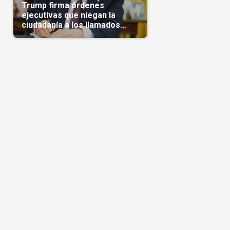
Trump firma órdenes
ejecutivas que niegan la
ciudadanía a los llamados
'turistas de nacimiento'