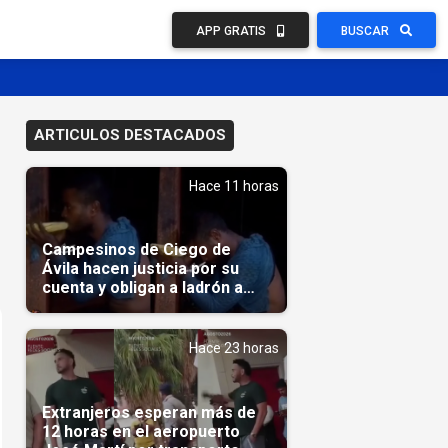
APP GRATIS
BUSCAR
ARTICULOS DESTACADOS
Hace 11 horas
Campesinos de Ciego de
Ávila hacen justicia por su
cuenta y obligan a ladrón a
comerse el maíz robado
(Video)
Hace 23 horas
Extranjeros esperan más de
12 horas en el aeropuerto