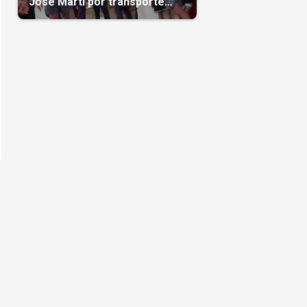
José Martí por transporte
reservado semanas
antes(Video)