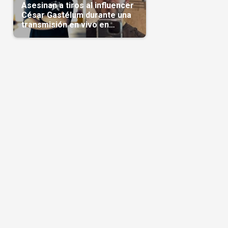
Asesinan a tiros al influencer
César Gastélum durante una
transmisión en vivo en
Sinaloa(Video)