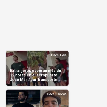
Hace 1 día
Extranjeros esperan más de
12 horas en el aeropuerto
José Martí por transporte
reservado semanas
antes(Video)
Hace 8 horas