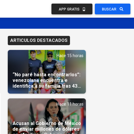
APP GRATIS
BUSCAR
ARTICULOS DESTACADOS
Hace 15 horas
“No paré hasta encontrarlos”:
venezolana encuentra e
identifica a su familia tras 43
días del terremoto
Hace 11 horas
Acusan al Gobierno de México
de enviar millones de dólares