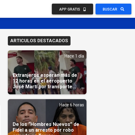
APP GRATIS
BUSCAR
ARTICULOS DESTACADOS
Hace 1 día
Extranjeros esperan más de
12 horas en el aeropuerto
José Martí por transporte
reservado semanas
antes(Video)
Hace 6 horas
De los “Hombres Nuevos” de
Fidel a un arresto por robo