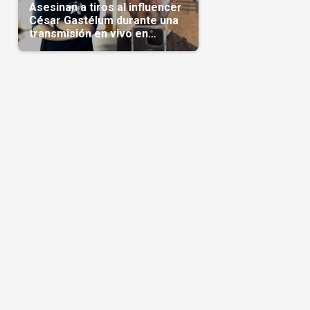
Asesinan a tiros al influencer
César Gastélum durante una
transmisión en vivo en
Sinaloa(Video)