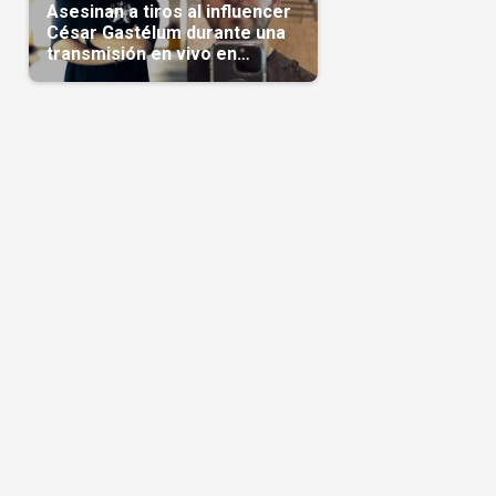
Asesinan a tiros al influencer
César Gastélum durante una
transmisión en vivo en
Sinaloa(Video)