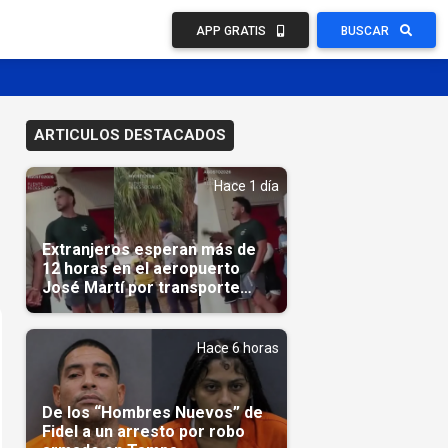
APP GRATIS
BUSCAR
ARTICULOS DESTACADOS
Hace 1 día
Extranjeros esperan más de
12 horas en el aeropuerto
José Martí por transporte
reservado semanas
antes(Video)
Hace 6 horas
De los “Hombres Nuevos” de
Fidel a un arresto por robo