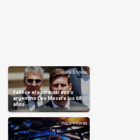
Hace 3 horas
Fallece el padre del astro
argentino Leo Messi a los 68
años
Hace 4 horas