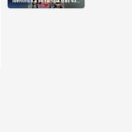
identifica a su familia tras 43
días del terremoto