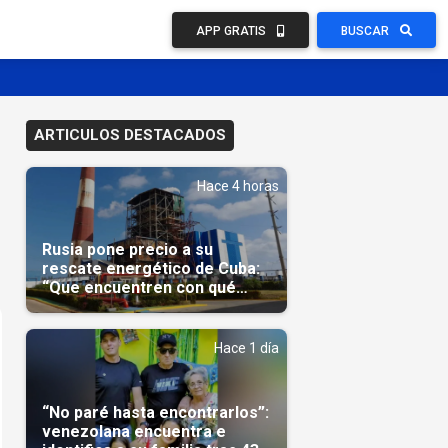
APP GRATIS
BUSCAR
ARTICULOS DESTACADOS
Hace 4 horas
Rusia pone precio a su
rescate energético de Cuba:
“Que encuentren con qué
pagarnos”
Hace 1 día
“No paré hasta encontrarlos”:
venezolana encuentra e