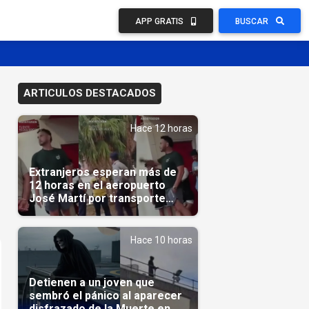
APP GRATIS
BUSCAR
ARTICULOS DESTACADOS
Hace 12 horas
Extranjeros esperan más de
12 horas en el aeropuerto
José Martí por transporte
reservado semanas
antes(Video)
Hace 10 horas
Detienen a un joven que
sembró el pánico al aparecer
disfrazado de la Muerte en un