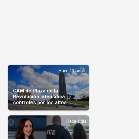
a
Hace 11 horas
CAM de Plaza de la
Revolución intensifica
controles por los altos
precios en las Mipymes
Hace 1 día