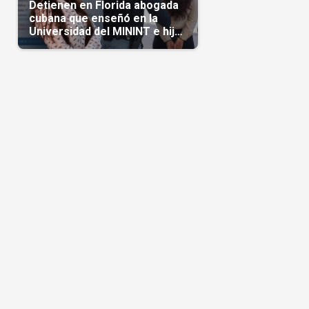
Detienen en Florida abogada
cubana que enseñó en la
Universidad del MININT e hija
de diplomático cubano