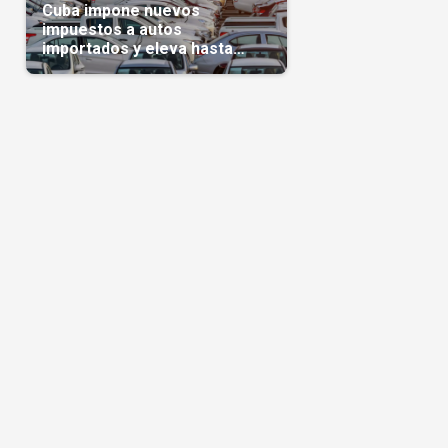
Cuba impone nuevos
impuestos a autos
importados y eleva hasta
5.000 dólares el gravamen
para vehículos de alta gama