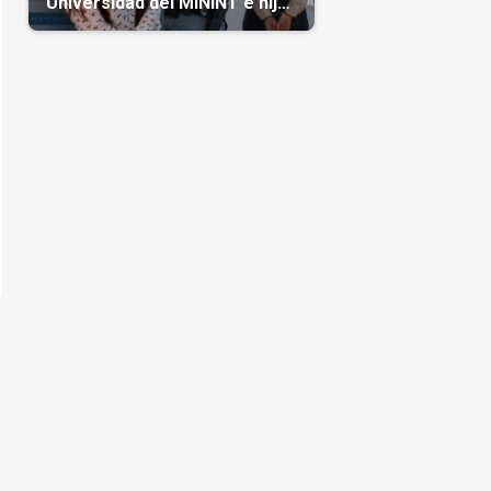
Universidad del MININT e hija
de diplomático cubano