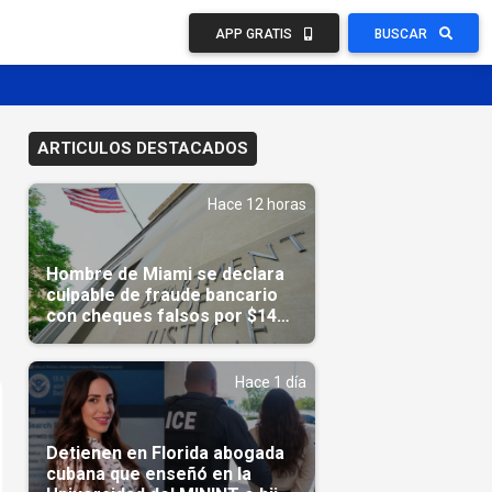
APP GRATIS
BUSCAR
ARTICULOS DESTACADOS
Hace 12 horas
Hombre de Miami se declara
culpable de fraude bancario
con cheques falsos por $14
millones
Hace 1 día
Detienen en Florida abogada
cubana que enseñó en la