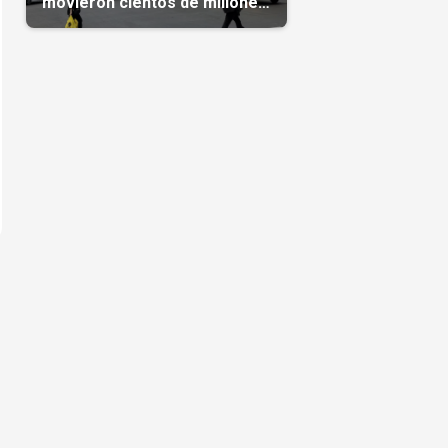
movieron cientos de millones
de dólares