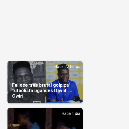
Hace 22 horas
Fallece tras brutal golpiza
futbolista ugandés David
Owiri
Hace 1 día
a