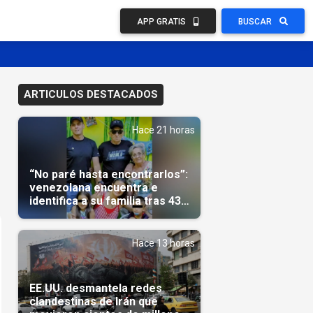
APP GRATIS
BUSCAR
ARTICULOS DESTACADOS
Hace 21 horas
“No paré hasta encontrarlos”:
venezolana encuentra e
identifica a su familia tras 43
días del terremoto
Hace 13 horas
EE.UU. desmantela redes
clandestinas de Irán que