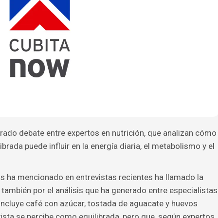
ado debate entre expertos en nutrición, que analizan cómo
ada puede influir en la energía diaria, el metabolismo y el
s ha mencionado en entrevistas recientes ha llamado la
o también por el análisis que ha generado entre especialistas
 incluye café con azúcar, tostada de aguacate y huevos
sta se percibe como equilibrada, pero que, según expertos