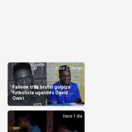
Hace 22 horas
Fallece tras brutal golpiza
futbolista ugandés David
Owiri
Hace 1 día
n