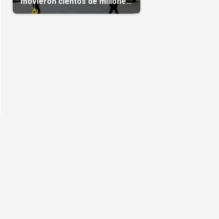
movieron cientos de millones
de dólares