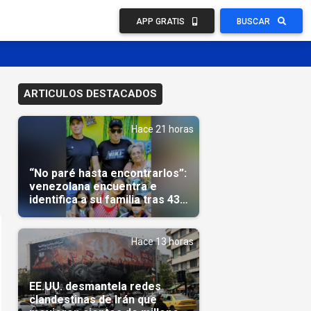
APP GRATIS
BUSCAR
ARTICULOS DESTACADOS
Hace 21 horas
“No paré hasta encontrarlos”:
venezolana encuentra e
identifica a su familia tras 43
días del terremoto
Hace 13 horas
EE.UU. desmantela redes
clandestinas de Irán que