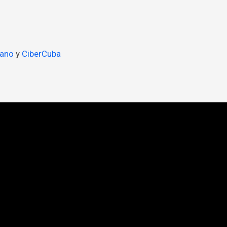
bano
y
CiberCuba