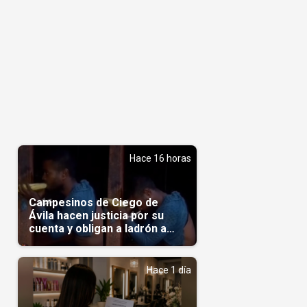
Hace 16 horas
Campesinos de Ciego de
Ávila hacen justicia por su
cuenta y obligan a ladrón a
comerse el maíz robado
(Video)
Hace 1 día