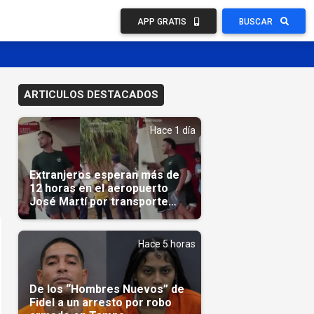
APP GRATIS
BUSCAR
ARTICULOS DESTACADOS
Hace 1 día
Extranjeros esperan más de
12 horas en el aeropuerto
José Martí por transporte
reservado semanas
antes(Video)
Hace 5 horas
De los “Hombres Nuevos” de
Fidel a un arresto por robo