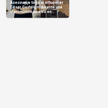
Asesinan a tiros al influencer
César Gastélum durante una
transmisión en vivo en
Sinaloa(Video)