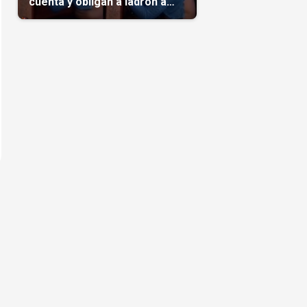
cuenta y obligan a ladrón a
comerse el maíz robado
(Video)