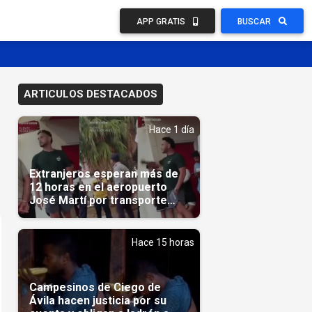
APP GRATIS
BUSCAR
ARTICULOS DESTACADOS
Hace 1 día
Extranjeros esperan más de
12 horas en el aeropuerto
José Martí por transporte
reservado semanas
antes(Video)
Hace 15 horas
Campesinos de Ciego de
Ávila hacen justicia por su